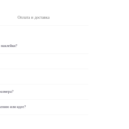
Оплата и доставка
 наклейки?
размера?
жению или идее?