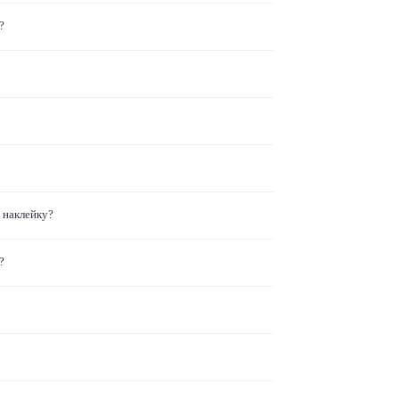
?
 наклейку?
?