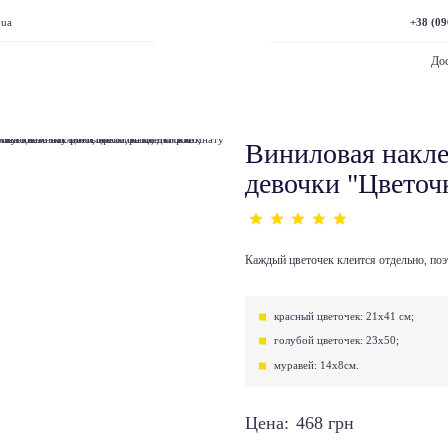
+38 (09
.ua
Дос
Виниловая накле
девочки "Цветоч
Каждый цветочек клеится отдельно, п
красный цветочек: 21х41 см;
голубой цветочек: 23х50;
муравей: 14х8см.
Цена:
468
грн