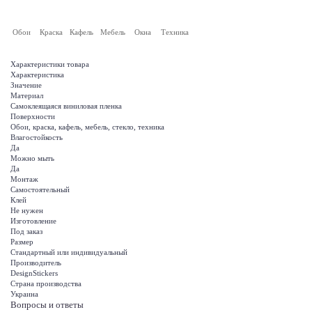
Обои
Краска
Кафель
Мебель
Окна
Техника
Характеристики товара
Характеристика
Значение
Материал
Самоклеящаяся виниловая пленка
Поверхности
Обои, краска, кафель, мебель, стекло, техника
Влагостойкость
Да
Можно мыть
Да
Монтаж
Самостоятельный
Клей
Не нужен
Изготовление
Под заказ
Размер
Стандартный или индивидуальный
Производитель
DesignStickers
Страна производства
Украина
Вопросы и ответы