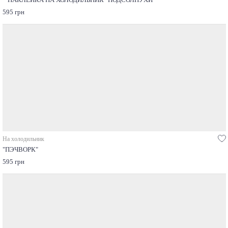
""НАКЛЕЙКА НА ХОЛОДИЛЬНИК "ПОДСОЛНУХИ"
595 грн
На холодильник
"ПЭЧВОРК"
595 грн