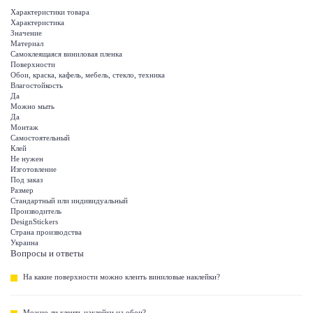
Характеристики товара
Характеристика
Значение
Материал
Самоклеящаяся виниловая пленка
Поверхности
Обои, краска, кафель, мебель, стекло, техника
Влагостойкость
Да
Можно мыть
Да
Монтаж
Самостоятельный
Клей
Не нужен
Изготовление
Под заказ
Размер
Стандартный или индивидуальный
Производитель
DesignStickers
Страна производства
Украина
Вопросы и ответы
На какие поверхности можно клеить виниловые наклейки?
Можно ли клеить наклейки на обои?