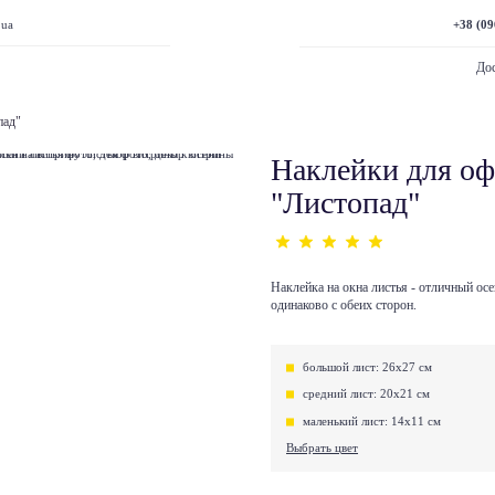
+38 (09
.ua
Дос
пад"
Наклейки для о
"Листопад"
Наклейка на окна листья - отличный ос
одинаково с обеих сторон.
большой лист: 26х27 см
средний лист: 20х21 см
маленький лист: 14х11 см
Выбрать цвет