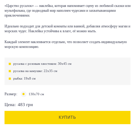
«Царство русалок» — наклейка, которая напоминает сцену из любимой сказки или
мультфильма, где подводный мир наполнен чудесами и захватывающими
приключениями.
Идеально подходит для детской комнаты или ванной, добавляя атмосферу магии и
морских чудес. Наклейка устойчива к влаге, её можно мыть.
Каждый элемент наклеивается отдельно, что позволяет создать индивидуальную
морскую композицию.
русалка с розовым хвостиком: 30х45 см
русалка на камушке: 22х35 см
рыбка: 19х8 см
Размер:
130х70 см
Цена:
483
грн
КУПИТЬ