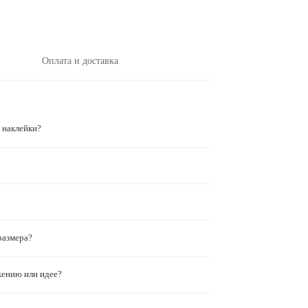
Оплата и доставка
 наклейки?
размера?
жению или идее?