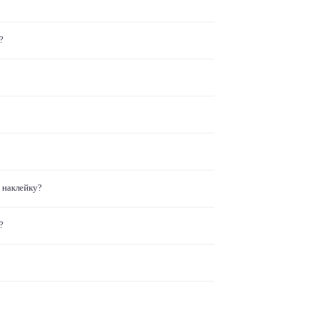
?
 наклейку?
?