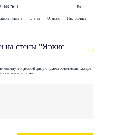
6) 196-70-11
Ru
тавка и оплата
Статьи
Отзывы
Инструкции
и на стены "Яркие
кую комнату или детский центр с яркими животными. Каждое
дать свою композицию.