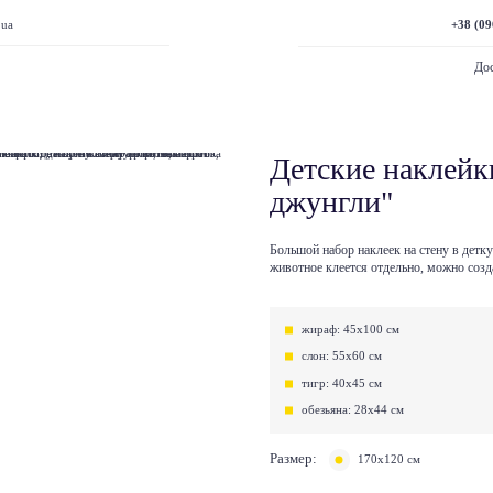
+38 (09
.ua
Дос
Детские наклейк
джунгли"
Большой набор наклеек на стену в дет
животное клеется отдельно, можно соз
жираф: 45х100 см
слон: 55х60 см
тигр: 40х45 см
обезьяна: 28х44 см
Размер:
170х120 см