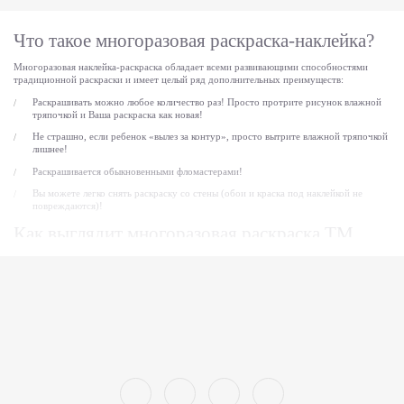
Что такое многоразовая раскраска-наклейка?
Многоразовая наклейка-раскраска обладает всеми развивающими способностями
традиционной раскраски и имеет целый ряд дополнительных преимуществ:
Раскрашивать можно любое количество раз! Просто протрите рисунок влажной
тряпочкой и Ваша раскраска как новая!
Не страшно, если ребенок «вылез за контур», просто вытрите влажной тряпочкой
лишнее!
Раскрашивается обыкновенными фломастерами!
Вы можете легко снять раскраску со стены (обои и краска под наклейкой не
повреждаются)!
Как выглядит многоразовая раскраска ТМ
DesignStickers?
Многоразовая наклейка-раскраска - это полотно специальной виниловой пленки с
размерами метр х метр. На пленке нанесены разноцветные контуры рисунков на
различную тематику (в каталоге наклеек-раскрасок, Вы можете увидеть все
имеющиеся варианты). Виниловое полотно имеет специальную клеевую сторону. Вы
наклеиваете разукрашку на окрашенную стену или на гладкие обои. Когда наклейку
раскраску Ваш ребенок перерастет или вы захотите поменять ее на другую
разукрашку, Вы сможете легко снять полотно со стены не повредив краску или обои
(внимание, простые бумажные обои, не флизелиновые, могут повредиться при снятии
наклейки). Раскраски наклейки снимаются по такой же технологии как и все
декоративные наклейки на стены ТМ DesignStickers.