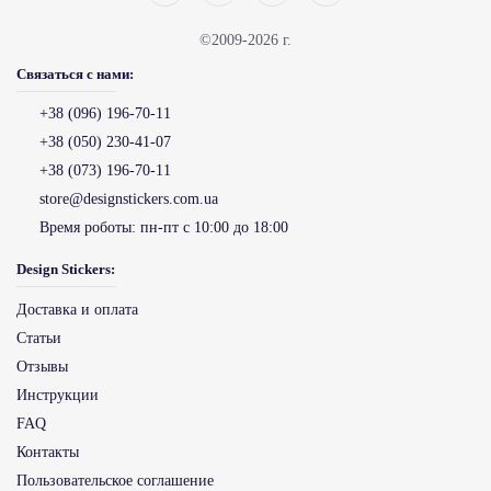
Чем можно рисовать на раскраске-наклейке?
©2009-2026 г.
Наклейка-раскраска для детей раскрашивается самыми обыкновенными фломастерами
любое количество раз. Уже нанесенный рисунок легко можно стереть влажной
Связаться с нами:
тряпочкой. За счет цветных, ярких контуров, наклейка- раскраска смотрится очень
декоративно и украшает интерьер, даже не разрисованная. Все элементы большие,
+38 (096) 196-70-11
удобные для разукрашивания. Раскраска смотрится в разы ярче, чем на эскизах в
каталогах.
+38 (050) 230-41-07
+38 (073) 196-70-11
store@designstickers.com.ua
Время роботы:
пн-пт с 10:00 до 18:00
Design Stickers:
Доставка и оплата
Статьи
Отзывы
Инструкции
FAQ
Контакты
Пользовательское соглашение