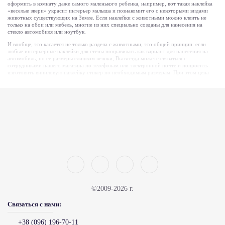
оформить в комнату даже самого маленького ребенка, например, вот такая наклейка
«веселые звери» украсит интерьер малыша и познакомит его с некоторыми видами
животных существующих на Земле. Если наклейки с животными можно клеить не
только на обои или мебель, многие из них специально созданы для нанесения на
стекло автомобиля или ноутбук.
И вообще, это касается не только раздела с животными, это общий принцип: если
любые интерьерные наклейки для стены понравилась как вариант для нанесения на
автомобиль, но ее размеры слишком велики, Вы всегда можете связаться с
сотрудниками нашего магазина по телефонам или электронной почте и попросить
изготовить виниловую наклейку стикер по необходимым размерам. При этом цена
изменится только пропорционально размеру. Доплат за изменение размера интернет-
магазин DesignStickers не берет! Так что заходите и заводите себе веселую наклейку
на стену или машину с любимым животным или другим изображением, по вашему
желанию!
©2009-2026 г.
Связаться с нами:
+38 (096) 196-70-11