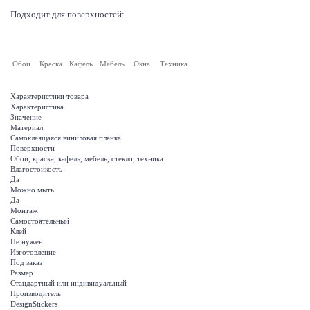
Подходит для поверхностей:
Обои
Краска
Кафель
Мебель
Окна
Техника
Характеристики товара
Характеристика
Значение
Материал
Самоклеящаяся виниловая пленка
Поверхности
Обои, краска, кафель, мебель, стекло, техника
Влагостойкость
Да
Можно мыть
Да
Монтаж
Самостоятельный
Клей
Не нужен
Изготовление
Под заказ
Размер
Стандартный или индивидуальный
Производитель
DesignStickers