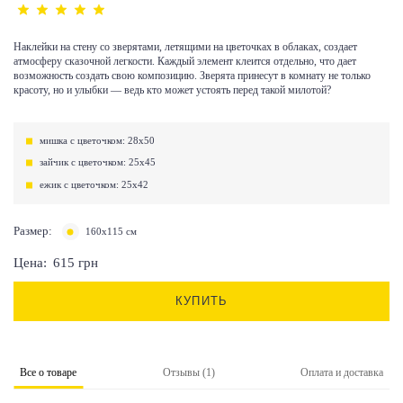
Наклейки на стену со зверятами, летящими на цветочках в облаках, создает
атмосферу сказочной легкости. Каждый элемент клеится отдельно, что дает
возможность создать свою композицию. Зверята принесут в комнату не только
красоту, но и улыбки — ведь кто может устоять перед такой милотой?
мишка с цветочком: 28х50
зайчик с цветочком: 25х45
ежик с цветочком: 25х42
Размер:
160х115 см
Цена:
615
грн
КУПИТЬ
Все о товаре
Отзывы (1)
Оплата и доставка