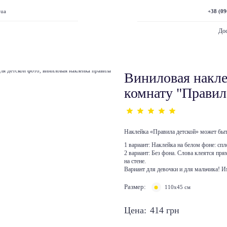
+38 (09
.ua
Дос
Виниловая накле
комнату "Правил
Наклейка «Правила детской» может быт
1 вариант: Наклейка на белом фоне: сп
2 вариант: Без фона. Слова клеятся пря
на стене.
Вариант для девочки и для мальчика! И
Размер:
110х45 см
Цена:
414
грн