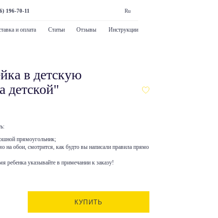
6) 196-70-11
Ru
тавка и оплата
Статьи
Отзывы
Инструкции
йка в детскую
а детской"
ь:
лошной прямоугольник;
мо на обои, смотрится, как будто вы написали правила прямо
мя ребенка указывайте в примечании к заказу!
КУПИТЬ