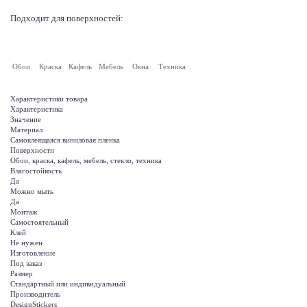
Подходит для поверхностей:
Обои
Краска
Кафель
Мебель
Окна
Техника
Характеристики товара
Характеристика
Значение
Материал
Самоклеящаяся виниловая пленка
Поверхности
Обои, краска, кафель, мебель, стекло, техника
Влагостойкость
Да
Можно мыть
Да
Монтаж
Самостоятельный
Клей
Не нужен
Изготовление
Под заказ
Размер
Стандартный или индивидуальный
Производитель
DesignStickers