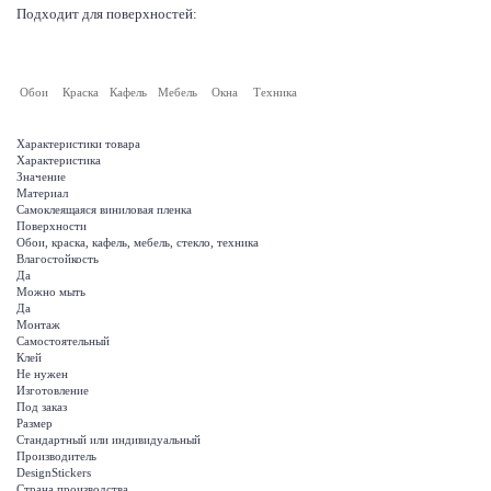
Подходит для поверхностей:
Обои
Краска
Кафель
Мебель
Окна
Техника
Характеристики товара
Характеристика
Значение
Материал
Самоклеящаяся виниловая пленка
Поверхности
Обои, краска, кафель, мебель, стекло, техника
Влагостойкость
Да
Можно мыть
Да
Монтаж
Самостоятельный
Клей
Не нужен
Изготовление
Под заказ
Размер
Стандартный или индивидуальный
Производитель
DesignStickers
Страна производства