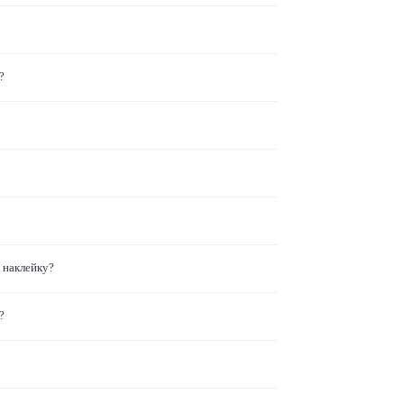
?
 наклейку?
?