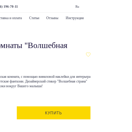
6) 196-70-11
Ru
тавка и оплата
Статьи
Отзывы
Инструкции
омнаты "Волшебная
етская комната, с помощью виниловой наклейки для интерьера
тские фантазии. Дизайнерский стикер "Волшебная страна"
азки вокруг Вашего малыша!
КУПИТЬ