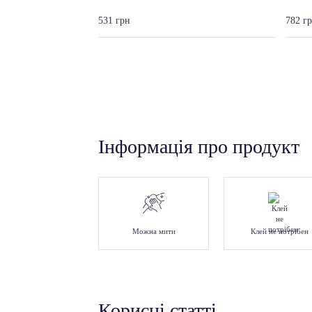
531 грн
782 г
Інформація про продукт
Можна мити
Клей не потрібен
Корисні статті