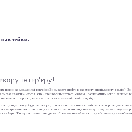
і наклейки.
екору інтер'єру!
зних тварин крім кішок (ці наклейки Ви зможете знайти в окремому спеціальному розділі). Ви
 ось така наклейка «веселі звірі» прикрасить інтер'єр малюка і познайомить його з деякими
 спеціально створені для нанесення на скло автомобіля або ноутбук.
альний принцип: якщо будь-які інтер'єрні наклейки для стіни сподобалися як варіант для нанес
 або електронною поштою і попросити виготовити вінілову наклейку стікер за необхідними р
kers не бере! Так що заходьте і заводьте собі веселу наклейку на стіну або машину з улюб