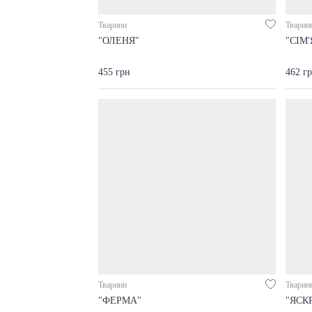
Тварини
Тварин
"ОЛЕНЯ"
"СІМ
455 грн
462 г
Тварини
Тварин
"ФЕРМА"
"ЯСК