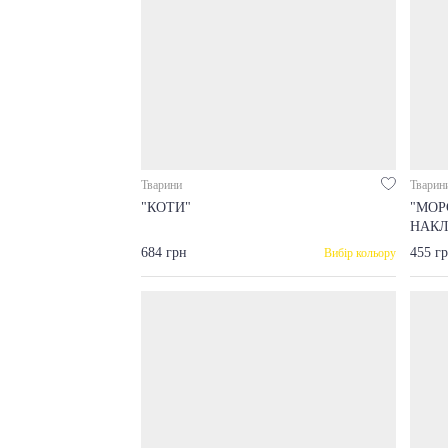
Тварини
Тварин
"КОТИ"
"МОР
НАК
684 грн
455 г
Вибір кольору