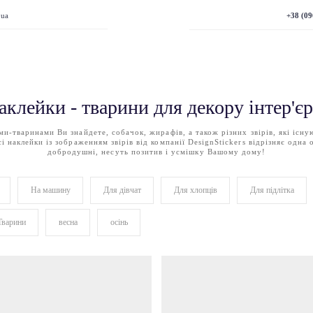
+38 (09
.ua
аклейки - тварини для декору інтер'єр
ми-тваринами Ви знайдете, собачок, жирафів, а також різних звірів, які існу
сі наклейки із зображенням звірів від компанії DesignStickers відрізняє одна 
добродушні, несуть позитив і усмішку Вашому дому!
На машину
Для дівчат
Для хлопців
Для підлітка
Тварини
весна
осінь