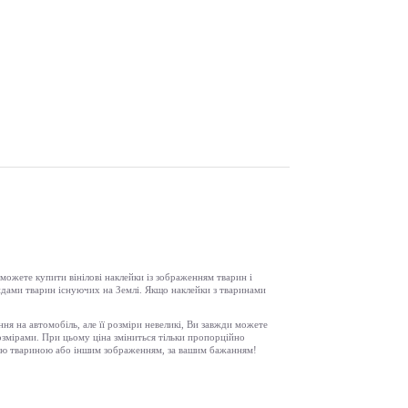
 можете купити вінілові наклейки із зображенням тварин і
 видами тварин існуючих на Землі. Якщо наклейки з тваринами
ення на автомобіль, але її розміри невеликі, Ви завжди можете
озмірами. При цьому ціна зміниться тільки пропорційно
леною твариною або іншим зображенням, за вашим бажанням!