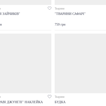
и
Тварини
'Я ЗАЙЧИКІВ"
"ТВАРИНИ САФАРІ"
рн
759 грн
и
Тварини
РАВІ ДЖУНГЛІ" НАКЛЕЙКА
БУДКА