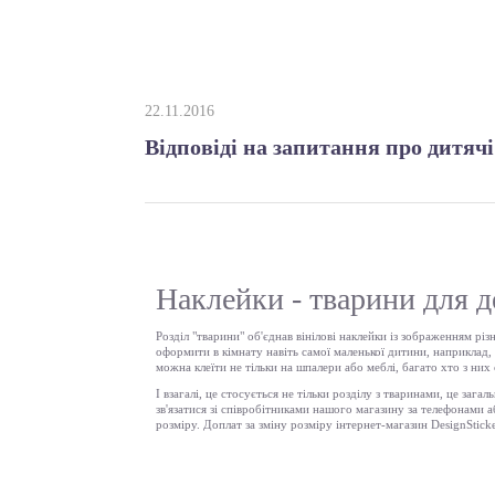
22.11.2016
Відповіді на запитання про дитяч
Наклейки - тварини для д
Розділ "тварини" об'єднав вінілові наклейки із зображенням рі
оформити в кімнату навіть самої маленької дитини, наприклад,
можна клеїти не тільки на шпалери або меблі, багато хто з них
І взагалі, це стосується не тільки розділу з тваринами, це заг
зв'язатися зі співробітниками нашого магазину за телефонами
розміру. Доплат за зміну розміру інтернет-магазин DesignStic