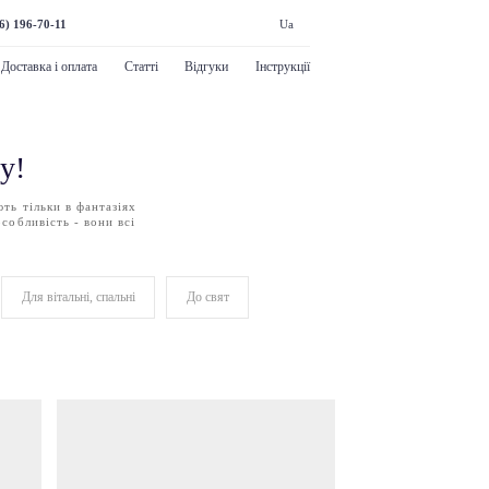
6) 196-70-11
Ua
Доставка і оплата
Статті
Відгуки
Інструкції
у!
ють тільки в фантазіях
особливість - вони всі
Для вітальні, спальні
До свят