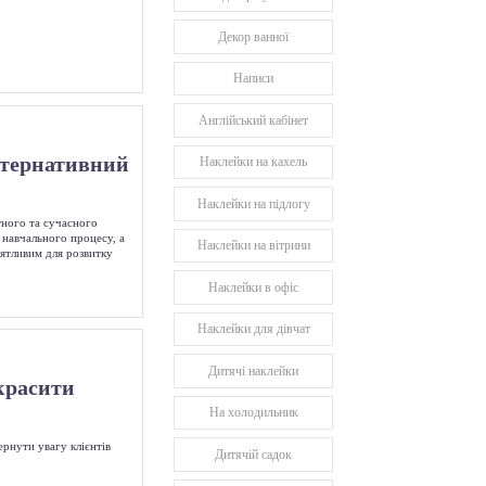
Декор ванної
Написи
Англійський кабінет
ьтернативний
Наклейки на кахель
Наклейки на підлогу
тного та сучасного
 навчального процесу, а
Наклейки на вітрини
иятливим для розвитку
Наклейки в офіс
Наклейки для дівчат
Дитячі наклейки
красити
На холодильник
ернути увагу клієнтів
Дитячій садок