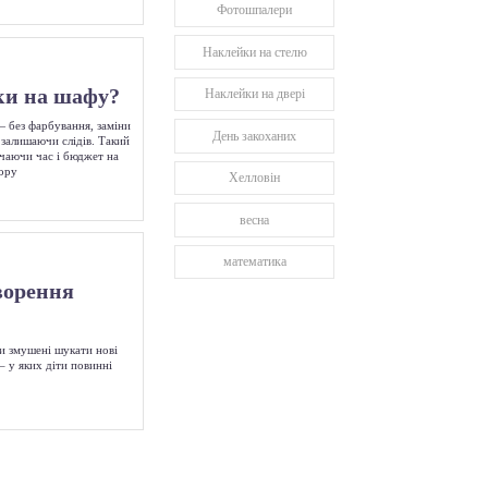
Фотошпалери
Наклейки на стелю
ки на шафу?
Наклейки на двері
— без фарбування, заміни
День закоханих
е залишаючи слідів. Такий
ачаючи час і бюджет на
кору
Хелловін
весна
математика
ворення
ти змушені шукати нові
– у яких діти повинні