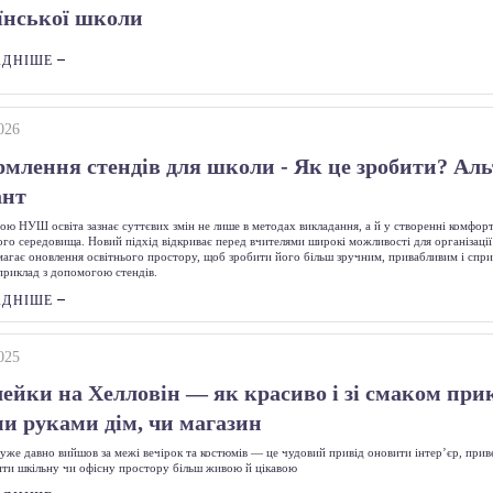
їнської школи
АДНІШЕ
026
млення стендів для школи - Як це зробити? Ал
ант
ою НУШ освіта зазнає суттєвих змін не лише в методах викладання, а й у створенні комфор
ого середовища. Новий підхід відкриває перед вчителями широкі можливості для організації
магає оновлення освітнього простору, щоб зробити його більш зручним, привабливим і спр
априклад з допомогою стендів.
АДНІШЕ
025
ейки на Хелловін — як красиво і зі смаком при
ми руками дім, чи магазин
 уже давно вийшов за межі вечірок та костюмів — це чудовий привід оновити інтер’єр, прив
ити шкільну чи офісну простору більш живою й цікавою