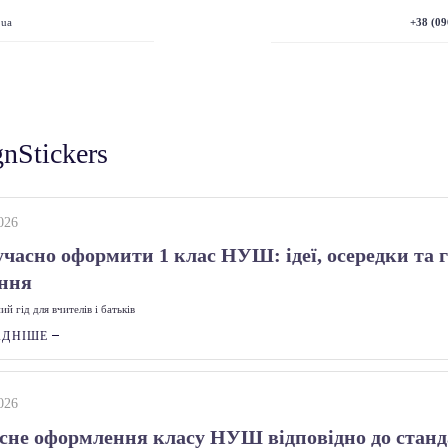
+38 (09
.ua
gnStickers
026
учасно оформити 1 клас НУШ: ідеї, осередки та г
ння
й гід для вчителів і батьків
АДНІШЕ
026
сне оформлення класу НУШ відповідно до станд