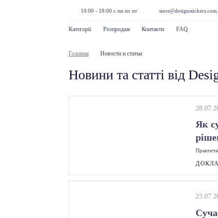
10:00 - 18:00 с пн по пт
store@designstickers.com
Категорії
Розпродаж
Контакти
FAQ
Головна
Новости и статьи
Новини та статті від Desi
28.07.2
Як с
ріше
Практични
ДОКЛ
23.07.2
Суча