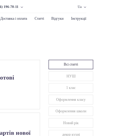
6) 196-70-11
Ua
Доставка і оплата
Статті
Відгуки
Інструкції
Всі статті
НУШ
отові
1 клас
Оформлення класу
Оформлення школи
Новий рік
артів нової
декор кухні