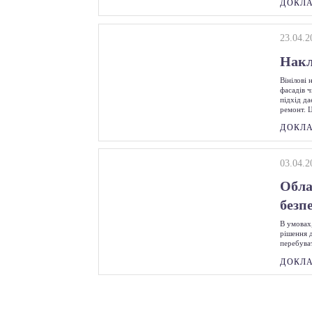
ДОКЛ
23.04.2
Накл
Вінілові
фасадів ч
підхід да
ремонт. 
ДОКЛ
03.04.2
Обла
безп
В умовах
рішення д
перебуват
ДОКЛ