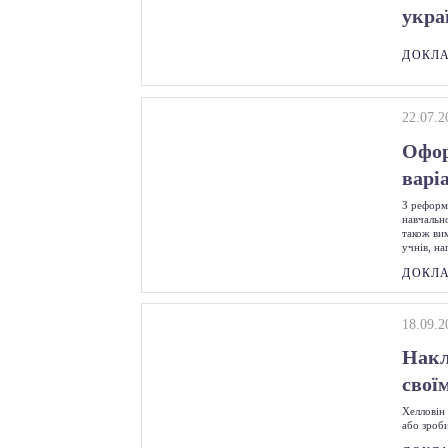
укра
ДОКЛ
22.07.2
Офор
варі
З реформ
навчальн
також ви
учнів, н
ДОКЛ
18.09.2
Накл
свої
Хелловін
або зроб