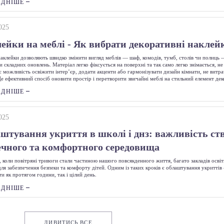
АДНІШЕ
025
ейки на меблі - Як вибрати декоративні наклей
 наклейки дозволяють швидко змінити вигляд меблів — шаф, комодів, тумб, столів чи полиць 
и складних оновлень. Матеріал легко фіксується на поверхні та так само легко знімається, н
є можливість освіжити інтер’єр, додати акценти або гармонізувати дизайн кімнати, не витр
Це ефективний спосіб оновити простір і перетворити звичайні меблі на стильний елемент де
АДНІШЕ
025
штування укриття в школі і днз: важливість ст
ечного та комфортного середовища
, коли повітряні тривоги стали частиною нашого повсякденного життя, багато закладів осві
ля забезпечення безпеки та комфорту дітей. Одним із таких кроків є облаштування укриттів 
и як протягом години, так і цілий день.
АДНІШЕ
ДИВИТИСЬ ВСЕ