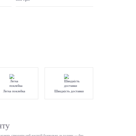
Легка поклейка
Швидкість доставки
нту
омагають створити цей настрій буквально за годину — без