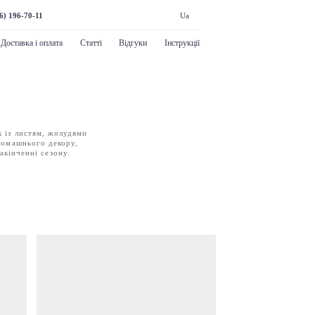
6) 196-70-11
Ua
Доставка і оплата
Статті
Відгуки
Інструкції
к із листям, жолудями
 домашнього декору,
закінченні сезону.