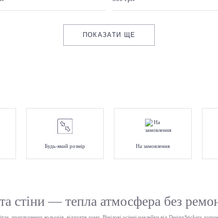
ПОКАЗАТИ ЩЕ
Будь-який розмір
На замовлення
 та стіни — тепла атмосфера без ремо
тла, приглушених кольорів, відчуття дому. Вінілові осінні наклейки від DesignStickers доп