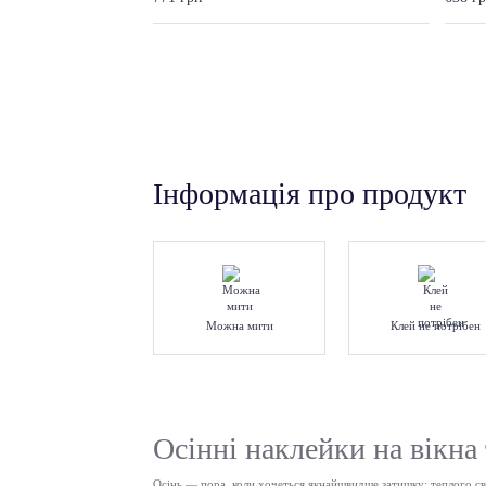
Інформація про продукт
Можна мити
Клей не потрібен
Осінні наклейки на вікна
Осінь — пора, коли хочеться якнайшвидше затишку: теплого сві