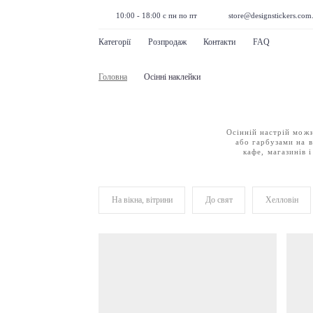
10:00 - 18:00 с пн по пт
store@designstickers.com
Категорії
Розпродаж
Контакти
FAQ
Головна
Осінні наклейки
Осінній настрій можн
або гарбузами на в
кафе, магазинів і
На вікна, вітрини
До свят
Хелловін