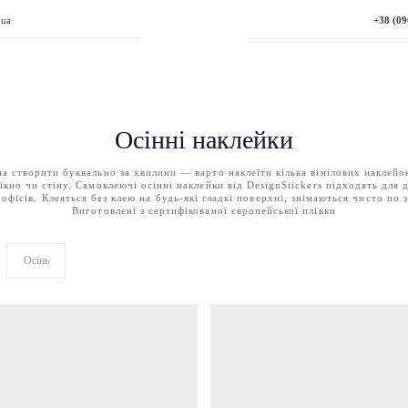
+38 (09
.ua
Осінні наклейки
а створити буквально за хвилини — варто наклеїти кілька вінілових наклейо
ікно чи стіну. Самоклеючі осінні наклейки від DesignStickers підходять для
 офісів. Клеяться без клею на будь-які гладкі поверхні, знімаються чисто по 
Виготовлені з сертифікованої європейської плівки
Осінь