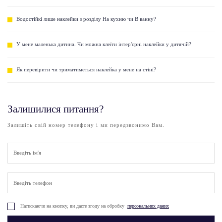
Водостійкі лише наклейки з розділу На кухню чи В ванну?
У мене маленька дитина. Чи можна клеїти інтер'єрні наклейки у дитячій?
Як перевірити чи триматиметься наклейка у мене на стіні?
Залишилися питання?
Залишіть свій номер телефону і ми передзвонимо Вам.
Натискаючи на кнопку, ви даєте згоду на обробку
персональних даних