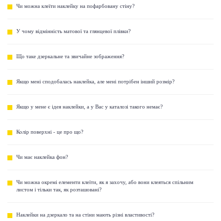
Чи можна клеїти наклейку на пофарбовану стіну?
У чому відмінність матової та глянцевої плівки?
Що таке дзеркальне та звичайне зображення?
Якщо мені сподобалась наклейка, але мені потрібен інший розмір?
Якщо у мене є ідея наклейки, а у Вас у каталозі такого немає?
Колір поверхні - це про що?
Чи має наклейка фон?
Чи можна окремі елементи клеїти, як я захочу, або вони клеяться спільним
листом і тільки так, як розташовані?
Наклейки на дзеркало та на стіни мають різні властивості?