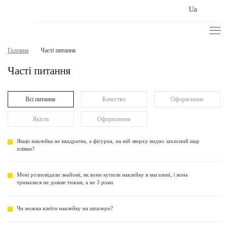
Ua
Головна
Часті питання
Часті питання
Всі питання
Качество
Оформление
Якість
Оформлення
Якщо наклейка не квадратна, а фігурна, на ній зверху видно захисний шар
плівки?
Мені розповідали знайомі, як вони купили наклейку в магазині, і вона
трималася не довше тижня, а не 3 роки.
Чи можна клеїти наклейку на шпалери?