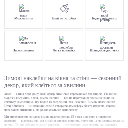
Можна мити
Клей не потрібен
Будь-який розмір
На замовлення
Легка поклейка
Швидкість доставки
Зимові наклейки на вікна та стіни — сезонний
декор, який клеїться за хвилини
Зима — єдина пора року, коли декор вікон став справжньою традицією. Сніжинки,
морозні візерунки, олені, зимові написи — все це перетворює звичайне вікно на
святкову композицію, яку видно як зсередини, так і з вулиці. Зимові наклейки від
DesignStickers — це швидкий спосіб створити атмосферу без трафаретів, спрею і
паперових витинанок, які розмокають від конденсату.
Ми виготовляємо вінілові зимові наліпки понад 15 років і щороку оновлюємо
колекцію — відстежуємо, які дизайни справді купують повторно, а які залишаються на
полиці. Те, що зібрано в цьому каталозі, — перевірений асортимент, що однаково