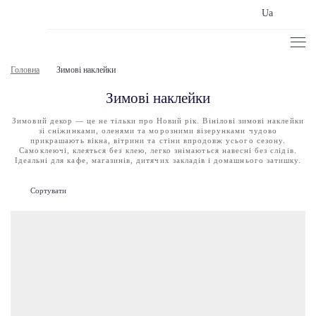
Ua
Головна
Зимові наклейки
Зимові наклейки
Зимовий декор — це не тільки про Новий рік. Вінілові зимові наклейки
зі сніжинками, оленями та морозними візерунками чудово
прикрашають вікна, вітрини та стіни впродовж усього сезону.
Самоклеючі, клеяться без клею, легко знімаються навесні без слідів.
Ідеальні для кафе, магазинів, дитячих закладів і домашнього затишку.
Сортувати