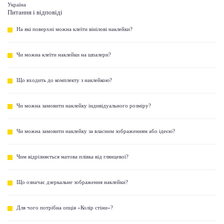
Україна
Питання і відповіді
На які поверхні можна клеїти вінілові наклейки?
Чи можна клеїти наклейки на шпалери?
Що входить до комплекту з наклейкою?
Чи можна замовити наклейку індивідуального розміру?
Чи можна замовити наклейку за власним зображенням або ідеєю?
Чим відрізняється матова плівка від глянцевої?
Що означає дзеркальне зображення наклейки?
Для чого потрібна опція «Колір стіни»?