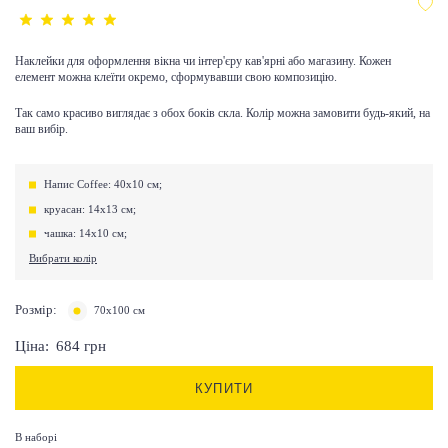
Наклейки для оформлення вікна чи інтер'єру кав'ярні або магазину. Кожен
елемент можна клеїти окремо, сформувавши свою композицію.
Так само красиво виглядає з обох боків скла. Колір можна замовити будь-який, на
ваш вибір.
Напис Coffee: 40х10 см;
круасан: 14х13 см;
чашка: 14х10 см;
Вибрати колір
Розмір:
70х100 см
Ціна:
684
грн
КУПИТИ
В наборі