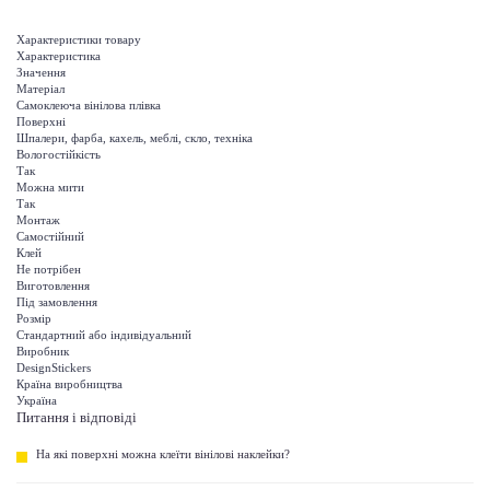
Характеристики товару
Характеристика
Значення
Матеріал
Самоклеюча вінілова плівка
Поверхні
Шпалери, фарба, кахель, меблі, скло, техніка
Вологостійкість
Так
Можна мити
Так
Монтаж
Самостійний
Клей
Не потрібен
Виготовлення
Під замовлення
Розмір
Стандартний або індивідуальний
Виробник
DesignStickers
Країна виробництва
Україна
Питання і відповіді
На які поверхні можна клеїти вінілові наклейки?