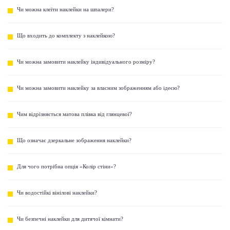
Чи можна клеїти наклейки на шпалери?
Що входить до комплекту з наклейкою?
Чи можна замовити наклейку індивідуального розміру?
Чи можна замовити наклейку за власним зображенням або ідеєю?
Чим відрізняється матова плівка від глянцевої?
Що означає дзеркальне зображення наклейки?
Для чого потрібна опція «Колір стіни»?
Чи водостійкі вінілові наклейки?
Чи безпечні наклейки для дитячої кімнати?