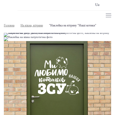
Ua
Головна
На вікна, вітрини
"Наклейка на вітрину "Наші котики"