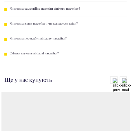
Чи можна самостійно наклеїти вінілову наклейку?
Чи можна зняти наклейку і чи залишаться сліди?
Чи можна переклеїти вінілову наклейку?
Скільки служать вінілові наклейки?
Ще у нас купують