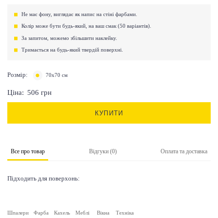
Не має фону, виглядає як напис на стіні фарбами.
Колір може бути будь-який, на ваш смак (50 варіантів).
За запитом, можемо збільшити наклейку.
Тримається на будь-який твердій поверхні.
Розмір:
70х70 см
Ціна:
506
грн
КУПИТИ
Все про товар
Відгуки (0)
Оплата та доставка
Підходить для поверхонь:
Шпалери
Фарба
Кахель
Меблі
Вікна
Техніка