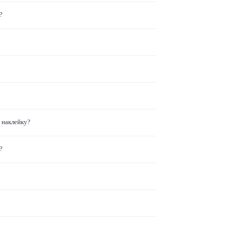
?
 наклейку?
?