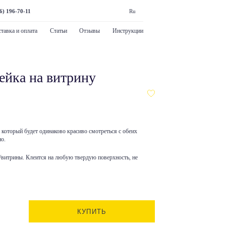
6) 196-70-11
Ru
тавка и оплата
Статьи
Отзывы
Инструкции
ейка на витрину
 который будет одинаково красиво смотреться с обеих
но.
/витрины. Клеится на любую твердую поверхность, не
КУПИТЬ