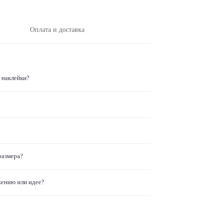
Оплата и доставка
 наклейки?
размера?
жению или идее?