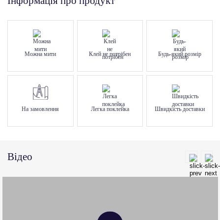
Інформація про продукт
Можна мити
Клей не потрібен
Будь-який розмір
На замовлення
Легка поклейка
Швидкість доставки
Відео