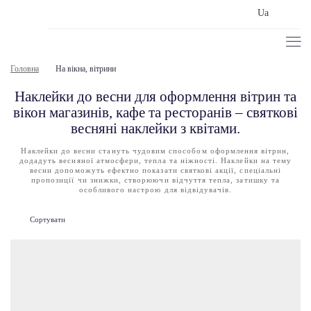
Ua
Головна
На вікна, вітрини
Наклейки до весни для оформлення вітрин та
вікон магазинів, кафе та ресторанів – святкові
весняні наклейки з квітами.
Наклейки до весни стануть чудовим способом оформлення вітрин,
додадуть весняної атмосфери, тепла та ніжності. Наклейки на тему
весни допоможуть ефектно показати святкові акції, спеціальні
пропозиції чи знижки, створюючи відчуття тепла, затишку та
особливого настрою для відвідувачів.
Сортувати