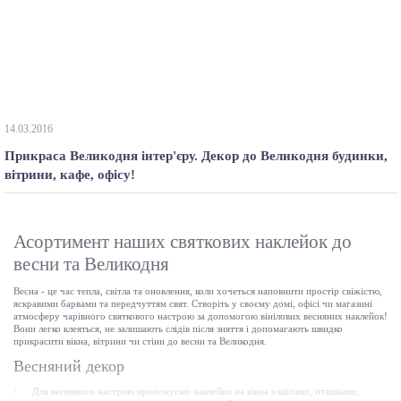
14.03.2016
Прикраса Великодня інтер'єру. Декор до Великодня будинки,
вітрини, кафе, офісу!
Асортимент наших святкових наклейок до
весни та Великодня
Весна - це час тепла, світла та оновлення, коли хочеться наповнити простір свіжістю,
яскравими барвами та передчуттям свят. Створіть у своєму домі, офісі чи магазині
атмосферу чарівного святкового настрою за допомогою вінілових весняних наклейок!
Вони легко клеяться, не залишають слідів після зняття і допомагають швидко
прикрасити вікна, вітрини чи стіни до весни та Великодня.
Весняний декор
Для весняного настрою пропонуємо наклейки на вікна з квітами, пташками,