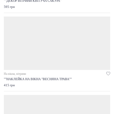
""ДЕКОР ВІТРИНИ КВІТУЧА САКУРА"
595 грн
На вікна, вітрини
""НАКЛЕЙКА НА ВІКНА "ВЕСНЯНА ТРАВА""
415 грн