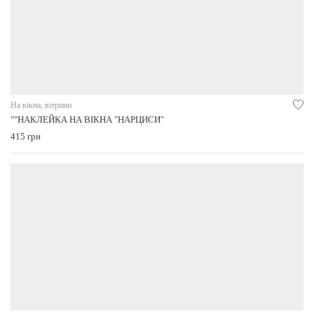
На вікна, вітрини
""НАКЛЕЙКА НА ВІКНА "НАРЦИСИ"
415 грн