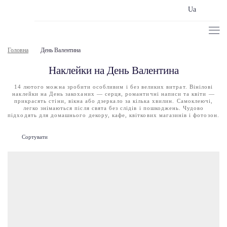
Ua
Головна
День Валентина
Наклейки на День Валентина
14 лютого можна зробити особливим і без великих витрат. Вінілові
наклейки на День закоханих — серця, романтичні написи та квіти —
прикрасять стіни, вікна або дзеркало за кілька хвилин. Самоклеючі,
легко знімаються після свята без слідів і пошкоджень. Чудово
підходять для домашнього декору, кафе, квіткових магазинів і фотозон.
Сортувати