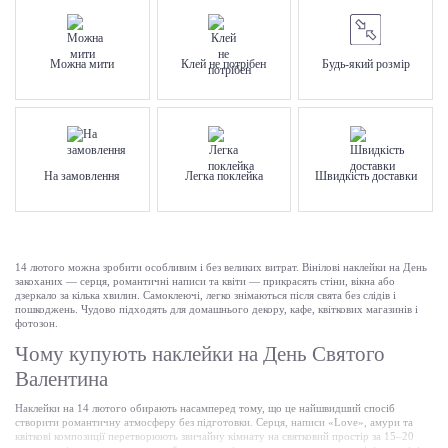
Можна мити
Клей не потрібен
Будь-який розмір
На замовлення
Легка поклейка
Швидкість доставки
14 лютого можна зробити особливим і без великих витрат. Вінілові наклейки на День
закоханих — серця, романтичні написи та квіти — прикрасять стіни, вікна або
дзеркало за кілька хвилин. Самоклеючі, легко знімаються після свята без слідів і
пошкоджень. Чудово підходять для домашнього декору, кафе, квіткових магазинів і
фотозон.
Чому купують наклейки на День Святого
Валентина
Наклейки на 14 лютого обирають насамперед тому, що це найшвидший спосіб
створити романтичну атмосферу без підготовки. Серця, написи «Love», амури та
квіткові композиції перетворюють звичайну кімнату на святковий простір за 15–20