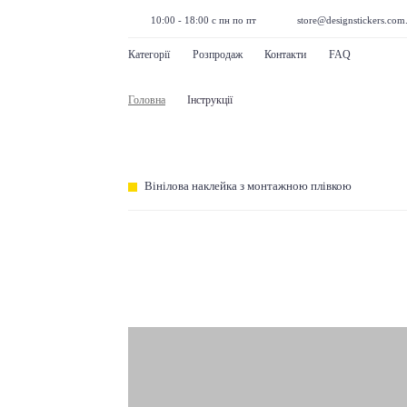
10:00 - 18:00 с пн по пт
store@designstickers.com
Категорії
Розпродаж
Контакти
FAQ
Головна
Інструкції
Вінілова наклейка з монтажною плівкою