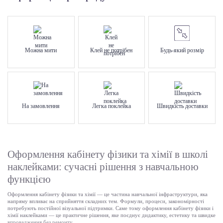
Можна мити
Клей не потрібен
Будь-який розмір
На замовлення
Легка поклейка
Швидкість доставки
Оформлення кабінету фізики та хімії в школі
наклейками: сучасні рішення з навчальною
функцією
Оформлення кабінету фізики та хімії — це частина навчальної інфраструктури, яка
напряму впливає на сприйняття складних тем. Формули, процеси, закономірності
потребують постійної візуальної підтримки. Саме тому оформлення кабінету фізики і
хімії наклейками — це практичне рішення, яке поєднує дидактику, естетику та швидке
впровадження без ремонту.