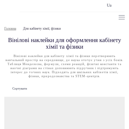
Ua
Головна
Для кабінету хімії, фізики
Вінілові наклейки для оформлення кабінету
хімії та фізики
Вінілові наклейки для кабінету хімії та фізики перетворюють
навчальний простір на середовище, де наука оточує учня з усіх боків.
Таблиця Менделєєва, формули, схеми реакцій, фізичні константи та
наочні діаграми на стінах доповнюють підручник і підтримують
інтерес до точних наук. Підходять для шкільних кабінетів хімії,
фізики, природознавства та STEM-центрів.
Сортувати