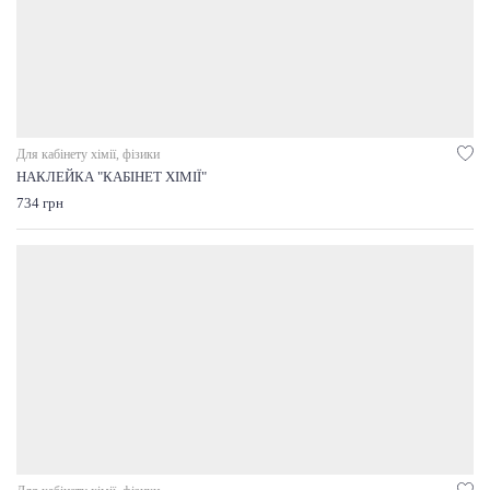
Для кабінету хімії, фізики
НАКЛЕЙКА "КАБІНЕТ ХІМІЇ"
734 грн