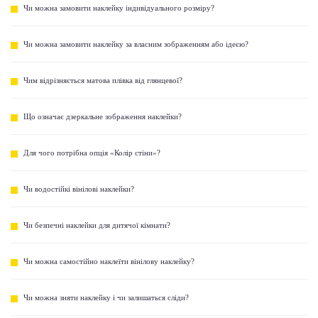
Чи можна замовити наклейку індивідуального розміру?
Чи можна замовити наклейку за власним зображенням або ідеєю?
Чим відрізняється матова плівка від глянцевої?
Що означає дзеркальне зображення наклейки?
Для чого потрібна опція «Колір стіни»?
Чи водостійкі вінілові наклейки?
Чи безпечні наклейки для дитячої кімнати?
Чи можна самостійно наклеїти вінілову наклейку?
Чи можна зняти наклейку і чи залишаться сліди?