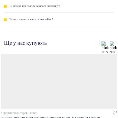
Чи можна переклеїти вінілову наклейку?
Скільки служать вінілові наклейки?
Ще у нас купують
Оформлення садків і шкіл