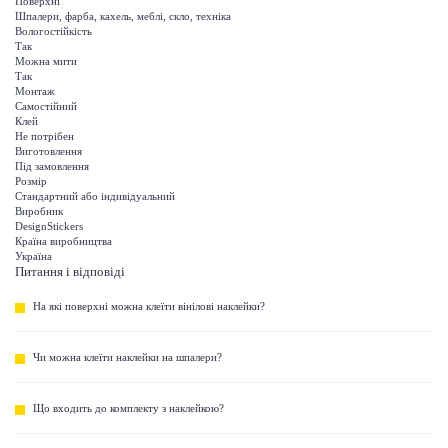
Поверхні
Шпалери, фарба, кахель, меблі, скло, техніка
Вологостійкість
Так
Можна мити
Так
Монтаж
Самостійний
Клей
Не потрібен
Виготовлення
Під замовлення
Розмір
Стандартний або індивідуальний
Виробник
DesignStickers
Країна виробництва
Україна
Питання і відповіді
На які поверхні можна клеїти вінілові наклейки?
Чи можна клеїти наклейки на шпалери?
Що входить до комплекту з наклейкою?