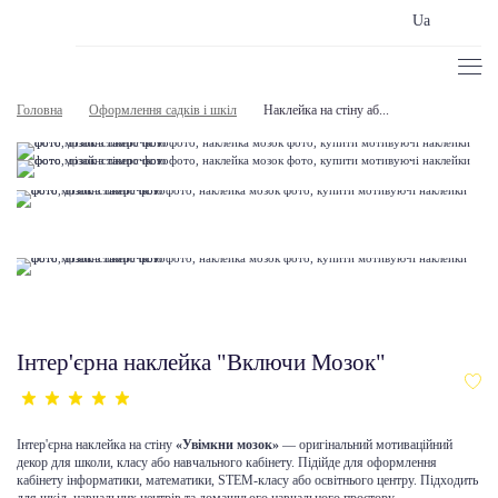
Ua
Головна
Оформлення садків і шкіл
Наклейка на стіну аб...
Інтер'єрна наклейка "Включи Мозок"
Інтер'єрна наклейка на стіну
«Увімкни мозок»
— оригінальний мотиваційний
декор для школи, класу або навчального кабінету. Підійде для оформлення
кабінету інформатики, математики, STEM-класу або освітнього центру. Підходить
для шкіл, навчальних центрів та домашнього навчального простору.