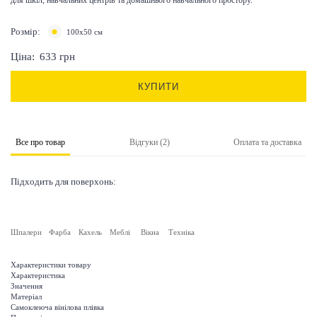
Розмір:
100х50 см
Ціна:
633
грн
КУПИТИ
Все про товар
Відгуки (2)
Оплата та доставка
Підходить для поверхонь:
Шпалери
Фарба
Кахель
Меблі
Вікна
Техніка
Характеристики товару
Характеристика
Значення
Матеріал
Самоклеюча вінілова плівка