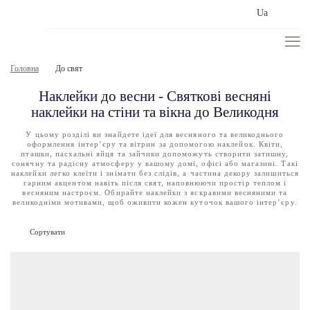
Ua
Головна
До свят
Наклейки до весни - Святкові весняні
наклейки на стіни та вікна до Великодня
У цьому розділі ви знайдете ідеї для весняного та великоднього
оформлення інтер’єру та вітрин за допомогою наклейок. Квіти,
пташки, пасхальні яйця та зайчики допоможуть створити затишну,
сонячну та радісну атмосферу у вашому домі, офісі або магазині. Такі
наклейки легко клеїти і знімати без слідів, а частина декору залишиться
гарним акцентом навіть після свят, наповнюючи простір теплом і
весняним настроєм. Обирайте наклейки з яскравими весняними та
великодніми мотивами, щоб оживити кожен куточок вашого інтер’єру.
Сортувати