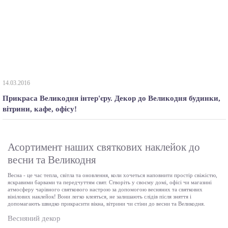
14.03.2016
Прикраса Великодня інтер'єру. Декор до Великодня будинки,
вітрини, кафе, офісу!
Асортимент наших святкових наклейок до
весни та Великодня
Весна - це час тепла, світла та оновлення, коли хочеться наповнити простір свіжістю,
яскравими барвами та передчуттям свят. Створіть у своєму домі, офісі чи магазині
атмосферу чарівного святкового настрою за допомогою весняних та святкових
вінілових наклейок! Вони легко клеяться, не залишають слідів після зняття і
допомагають швидко прикрасити вікна, вітрини чи стіни до весни та Великодня.
Весняний декор