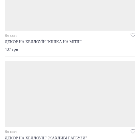
До свят
ДЕКОР НА ХЕЛЛОУЇН "КІШКА НА МІТЛІ"
437 грн
До свят
ДЕКОР НА ХЕЛЛОУЇН" ЖАХЛИВІ ГАРБУЗИ"