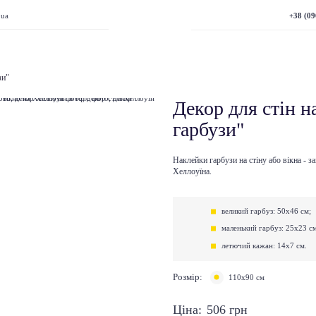
+38 (09
.ua
зи"
Декор для стін н
гарбузи"
Наклейки гарбузи на стіну або вікна - 
Хеллоуїна.
великий гарбуз: 50х46 см;
маленький гарбуз: 25х23 с
летючий кажан: 14х7 см.
Розмір:
110х90 см
Ціна:
506
грн