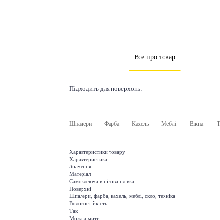
Все про товар
Підходить для поверхонь:
Шпалери
Фарба
Кахель
Меблі
Вікна
Т
Характеристики товару
Характеристика
Значення
Матеріал
Самоклеюча вінілова плівка
Поверхні
Шпалери, фарба, кахель, меблі, скло, техніка
Вологостійкість
Так
Можна мити