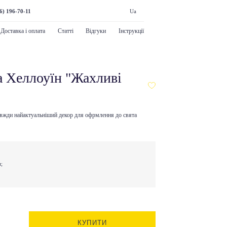
6) 196-70-11
Ua
Доставка і оплата
Статті
Відгуки
Інструкції
а Хеллоуїн "Жахливі
завжди найактуальніший декор для офрмлення до свята
м;
КУПИТИ