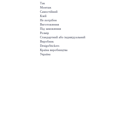
Так
Монтаж
Самостійний
Клей
Не потрібен
Виготовлення
Під замовлення
Розмір
Стандартний або індивідуальний
Виробник
DesignStickers
Країна виробництва
Україна