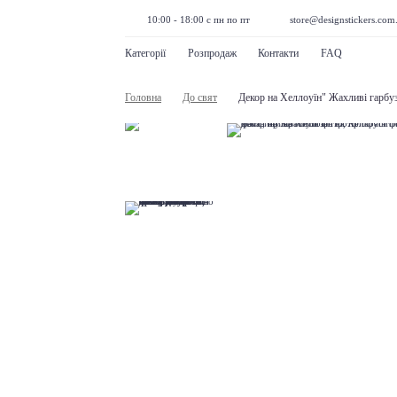
10:00 - 18:00 с пн по пт
store@designstickers.com
Категорії
Розпродаж
Контакти
FAQ
Головна
До свят
Декор на Хеллоуїн" Жахливі гарбу