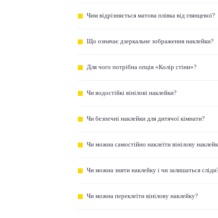
Чим відрізняється матова плівка від глянцевої?
Що означає дзеркальне зображення наклейки?
Для чого потрібна опція «Колір стіни»?
Чи водостійкі вінілові наклейки?
Чи безпечні наклейки для дитячої кімнати?
Чи можна самостійно наклеїти вінілову наклей
Чи можна зняти наклейку і чи залишаться сліди
Чи можна переклеїти вінілову наклейку?