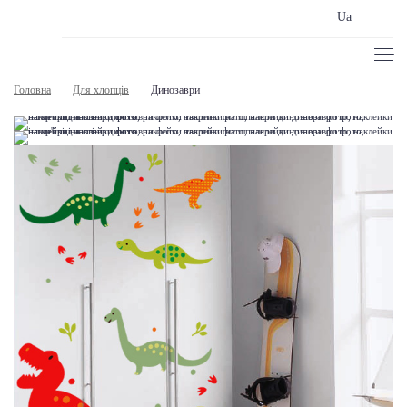
Ua
Головна
Для хлопців
Динозаври