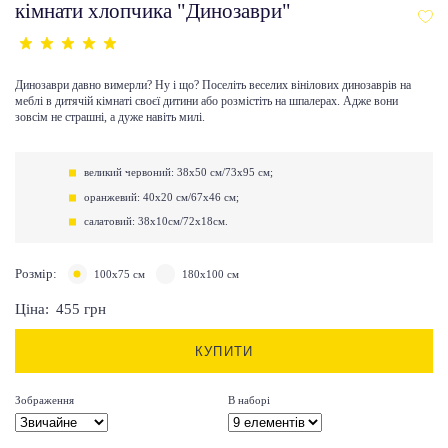
кімнати хлопчика "Динозаври"
Динозаври давно вимерли? Ну і що? Поселіть веселих вінілових динозаврів на
меблі в дитячій кімнаті своєї дитини або розмістіть на шпалерах. Адже вони
зовсім не страшні, а дуже навіть милі.
великий червоний: 38х50 см/73х95 см;
оранжевий: 40х20 см/67х46 см;
салатовий: 38х10см/72х18см.
Розмір:
100х75 см
180х100 см
Ціна:
455
грн
КУПИТИ
Зображення
В наборі