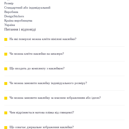
Розмір
Стандартний або індивідуальний
Виробник
DesignStickers
Країна виробництва
Україна
Питання і відповіді
На які поверхні можна клеїти вінілові наклейки?
Чи можна клеїти наклейки на шпалери?
Що входить до комплекту з наклейкою?
Чи можна замовити наклейку індивідуального розміру?
Чи можна замовити наклейку за власним зображенням або ідеєю?
Чим відрізняється матова плівка від глянцевої?
Що означає дзеркальне зображення наклейки?