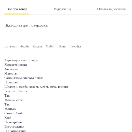
Все про товар
Відгуки (6)
Оплата та доставка
Підходить для поверхонь:
Шпалери
Фарба
Кахель
Меблі
Вікна
Техніка
Характеристики товару
Характеристика
Значення
Матеріал
Самоклеюча вінілова плівка
Поверхні
Шпалери, фарба, кахель, меблі, скло, техніка
Вологостійкість
Так
Можна мити
Так
Монтаж
Самостійний
Клей
Не потрібен
Виготовлення
Під замовлення