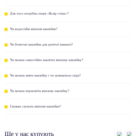
Для чого потрібна опція «Колір стіни»?
Чи водостійкі вінілові наклейки?
Чи безпечні наклейки для дитячої кімнати?
Чи можна самостійно наклеїти вінілову наклейку?
Чи можна зняти наклейку і чи залишаться сліди?
Чи можна переклеїти вінілову наклейку?
Скільки служать вінілові наклейки?
Ще у нас купують