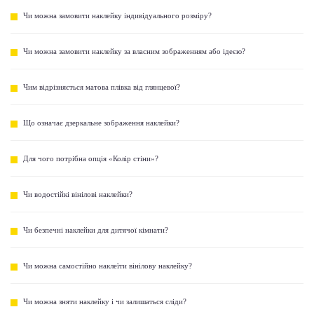
Чи можна замовити наклейку індивідуального розміру?
Чи можна замовити наклейку за власним зображенням або ідеєю?
Чим відрізняється матова плівка від глянцевої?
Що означає дзеркальне зображення наклейки?
Для чого потрібна опція «Колір стіни»?
Чи водостійкі вінілові наклейки?
Чи безпечні наклейки для дитячої кімнати?
Чи можна самостійно наклеїти вінілову наклейку?
Чи можна зняти наклейку і чи залишаться сліди?