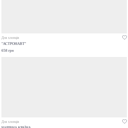
Для хлопців
"АСТРОНАВТ"
658 грн
Для хлопців
ЧАРІВНА КРАЇНА