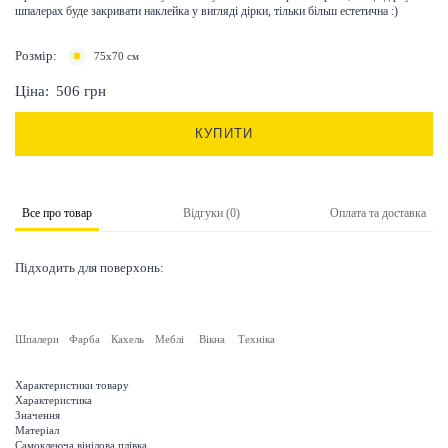
шпалерах буде закривати наклейка у вигляді дірки, тільки більш естетична :)
Розмір:
75х70 см
Ціна:
506
грн
КУПИТИ
Все про товар
Відгуки (0)
Оплата та доставка
Підходить для поверхонь:
Шпалери
Фарба
Кахель
Меблі
Вікна
Техніка
Характеристики товару
Характеристика
Значення
Матеріал
Самоклеюча вінілова плівка