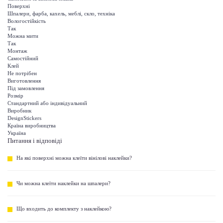
Поверхні
Шпалери, фарба, кахель, меблі, скло, техніка
Вологостійкість
Так
Можна мити
Так
Монтаж
Самостійний
Клей
Не потрібен
Виготовлення
Під замовлення
Розмір
Стандартний або індивідуальний
Виробник
DesignStickers
Країна виробництва
Україна
Питання і відповіді
На які поверхні можна клеїти вінілові наклейки?
Чи можна клеїти наклейки на шпалери?
Що входить до комплекту з наклейкою?