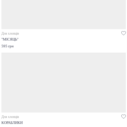
Для хлопців
"МІСЯЦЬ"
595 грн
Для хлопців
КОРАБЛИКИ