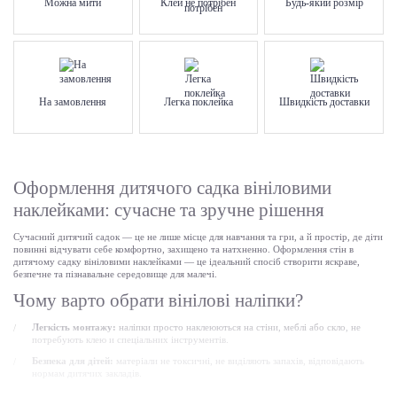
Можна мити
Клей не потрібен
Будь-який розмір
На замовлення
Легка поклейка
Швидкість доставки
Оформлення дитячого садка вініловими
наклейками: сучасне та зручне рішення
Сучасний дитячий садок — це не лише місце для навчання та гри, а й простір, де діти
повинні відчувати себе комфортно, захищено та натхненно. Оформлення стін в
дитячому садку вініловими наклейками — це ідеальний спосіб створити яскраве,
безпечне та пізнавальне середовище для малечі.
Чому варто обрати вінілові наліпки?
Легкість монтажу:
наліпки просто наклеюються на стіни, меблі або скло, не
потребують клею и спеціальних інструментів.
Безпека для дітей:
матеріали не токсичні, не виділяють запахів, відповідають
нормам дитячих закладів.
Довговічність та простота догляду:
стійкі до вологи, можна акуратно