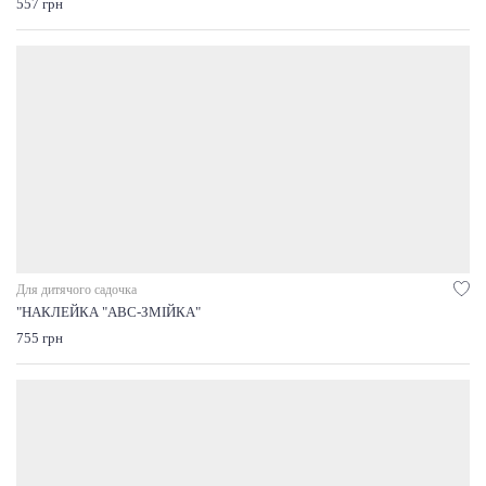
557 грн
Для дитячого садочка
"НАКЛЕЙКА "ABC-ЗМІЙКА"
755 грн