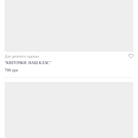
Для дитячого садочка
"КВІТОЧКИ: НАШ КЛАС"
700 грн