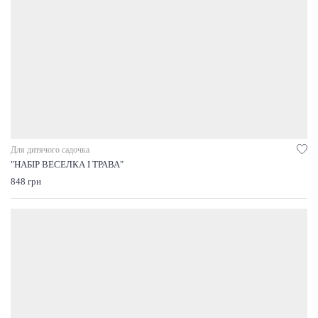
Для дитячого садочка
"НАБІР ВЕСЕЛКА І ТРАВА"
848 грн