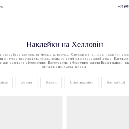
+38 (09
.ua
Наклейки на Хелловін
е атмосфера важлива не менше за костюм. Самоклеючі вінілові наклейки з п
и миттєво перетворять стіни, вікна та двері на моторошний декор. Клеяться
но для разового оформлення. Виготовлені з безпечної європейської плівки, п
вечірок і шкільних заходів
літка
До свят
Написи
Осінні наклейки
Для кав'ярні