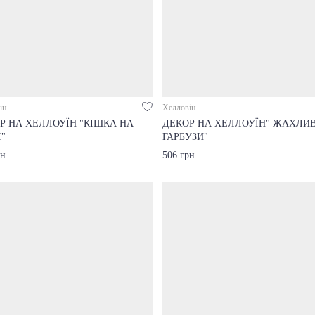
ін
Хелловін
Р НА ХЕЛЛОУЇН "КІШКА НА
ДЕКОР НА ХЕЛЛОУЇН" ЖАХЛИВ
І"
ГАРБУЗИ"
рн
506 грн