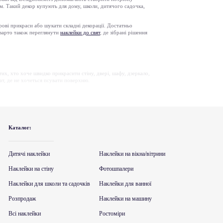
им. Такий декор купують для дому, школи, дитячого садочка,
рові прикраси або шукати складні декорації. Достатньо
 варто також переглянути
наклейки до свят
, де зібрані рішення
их, хто хоче швидко прикрасити стіну, двері, шафу, дзеркало,
нат, де не хочеться псувати поверхню.
ням, кажанами, місяцем або написами. Завдяки цьому можна
лення скла, фасадів магазинів і торгових точок доречно
Каталог:
елементи мають чіткі контури, а композиція після поклейки
онного оформлення це практичне рішення: приклеїли перед
Дитячі наклейки
Наклейки на вікна/вітрини
истовують у квартирах, школах, офісах, дитячих просторах,
Наклейки на стіну
Фотошпалери
оверхню, чи не розпадається композиція на занадто дрібні
Наклейки для школи та садочків
Наклейки для ванної
 надто “страшним”, а більш затишним і сезонним, можна
Розпродаж
Наклейки на машину
Всі наклейки
Ростоміри