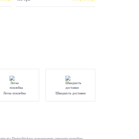
Легка поклейка
Швидкість доставки
ловін від DesignStickers допомагають створити потрібну