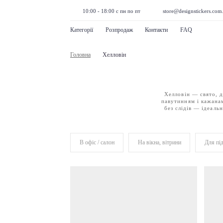
10:00 - 18:00 с пн по пт
store@designstickers.com
Категорії
Розпродаж
Контакти
FAQ
Головна
Хелловін
Хелловін — свято, д
павутинням і кажанам
без слідів — ідеаль
В офіс / салон
На вікна, вітрини
Для під