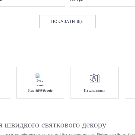
ПОКАЗАТИ ЩЕ
Будь-який розмір
На замовлення
я швидкого святкового декору
кімната мають змінитися швидко, яскраво і без складного ремонту. Вінілові наклейки на Хел