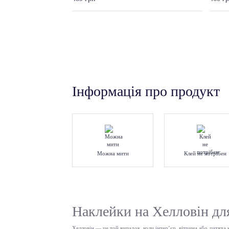
Інформація про продукт
Можна мити
Клей не потрібен
Наклейки на Хелловін дл
Хелловін — це той випадок, коли інтер’єр, вітрина або дитяча 