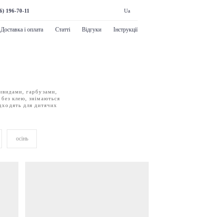
6) 196-70-11
Ua
Доставка і оплата
Статті
Відгуки
Інструкції
ривидами, гарбузами,
 без клею, знімаються
ідходять для дитячих
осінь