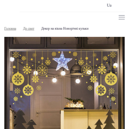
Ua
Головна
До свят
Декор на вікна Новорічні кульки