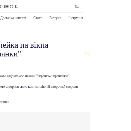
6) 196-70-11
Ua
Доставка і оплата
Статті
Відгуки
Інструкції
лейка на вікна
шанки"
ого садочка або школи "Українські крашанки".
ете створити свою композицію. Зі зворотної сторони
трини.