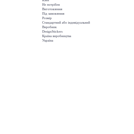
Клей
Не потрібен
Виготовлення
Під замовлення
Розмір
Стандартний або індивідуальний
Виробник
DesignStickers
Країна виробництва
Україна