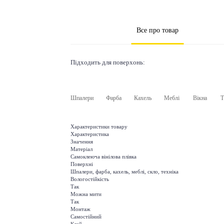
Все про товар
Підходить для поверхонь:
Шпалери
Фарба
Кахель
Меблі
Вікна
Т
Характеристики товару
Характеристика
Значення
Матеріал
Самоклеюча вінілова плівка
Поверхні
Шпалери, фарба, кахель, меблі, скло, техніка
Вологостійкість
Так
Можна мити
Так
Монтаж
Самостійний