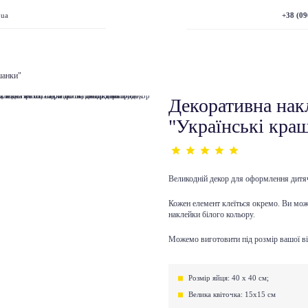
+38 (09
.ua
шанки"
Декоративна нак
"Українські кра
Великодній декор для оформлення дитяч
Кожен елемент клеїться окремо. Ви мож
наклейки білого кольору.
Можемо виготовити під розмір вашої ві
Розмір яйця: 40 х 40 см;
Велика квіточка: 15х15 см