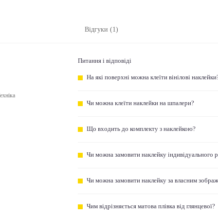
Відгуки (1)
Питання і відповіді
На які поверхні можна клеїти вінілові наклейки
ехніка
Чи можна клеїти наклейки на шпалери?
Що входить до комплекту з наклейкою?
Чи можна замовити наклейку індивідуального 
Чи можна замовити наклейку за власним зобра
Чим відрізняється матова плівка від глянцевої?