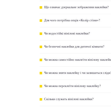
Що означає дзеркальне зображення наклейки?
Для чого потрібна опція «Колір стіни»?
Чи водостійкі вінілові наклейки?
Чи безпечні наклейки для дитячої кімнати?
Чи можна самостійно наклеїти вінілову наклей
Чи можна зняти наклейку і чи залишаться сліди
Чи можна переклеїти вінілову наклейку?
Скільки служать вінілові наклейки?