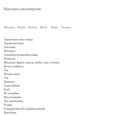
Підходить для поверхонь:
Шпалери
Фарба
Кахель
Меблі
Вікна
Техніка
Характеристики товару
Характеристика
Значення
Матеріал
Самоклеюча вінілова плівка
Поверхні
Шпалери, фарба, кахель, меблі, скло, техніка
Вологостійкість
Так
Можна мити
Так
Монтаж
Самостійний
Клей
Не потрібен
Виготовлення
Під замовлення
Розмір
Стандартний або індивідуальний
Виробник