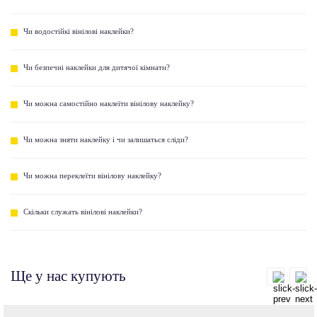
Чи водостійкі вінілові наклейки?
Чи безпечні наклейки для дитячої кімнати?
Чи можна самостійно наклеїти вінілову наклейку?
Чи можна зняти наклейку і чи залишаться сліди?
Чи можна переклеїти вінілову наклейку?
Скільки служать вінілові наклейки?
Ще у нас купують