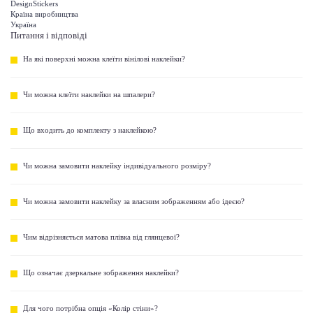
DesignStickers
Країна виробництва
Україна
Питання і відповіді
На які поверхні можна клеїти вінілові наклейки?
Чи можна клеїти наклейки на шпалери?
Що входить до комплекту з наклейкою?
Чи можна замовити наклейку індивідуального розміру?
Чи можна замовити наклейку за власним зображенням або ідеєю?
Чим відрізняється матова плівка від глянцевої?
Що означає дзеркальне зображення наклейки?
Для чого потрібна опція «Колір стіни»?