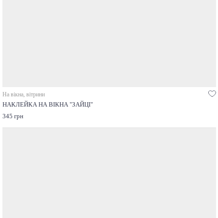
На вікна, вітрини
НАКЛЕЙКА НА ВІКНА "ЗАЙЦІ"
345 грн