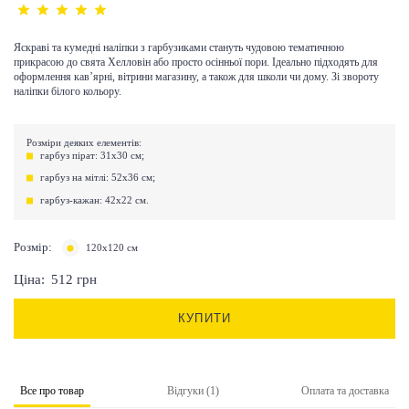
Яскраві та кумедні наліпки з гарбузиками стануть чудовою тематичною
прикрасою до свята Хелловін або просто осінньої пори. Ідеально підходять для
оформлення кав’ярні, вітрини магазину, а також для школи чи дому.
Зі звороту
наліпки білого кольору.
Розміри деяких елементів:
гарбуз пірат: 31х30 см;
гарбуз на мітлі: 52х36 см;
гарбуз-кажан: 42х22 см.
Розмір:
120х120 см
Ціна:
512
грн
КУПИТИ
Все про товар
Відгуки (1)
Оплата та доставка