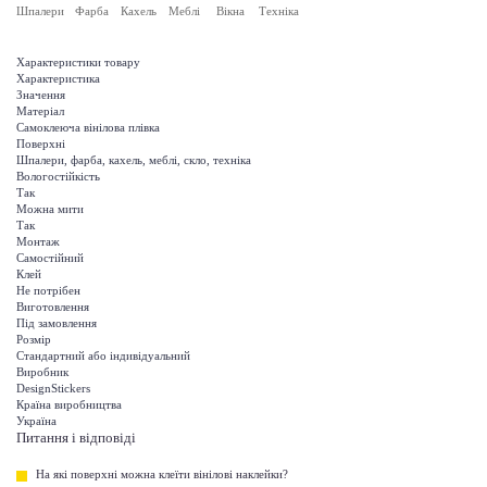
Шпалери
Фарба
Кахель
Меблі
Вікна
Техніка
Характеристики товару
Характеристика
Значення
Матеріал
Самоклеюча вінілова плівка
Поверхні
Шпалери, фарба, кахель, меблі, скло, техніка
Вологостійкість
Так
Можна мити
Так
Монтаж
Самостійний
Клей
Не потрібен
Виготовлення
Під замовлення
Розмір
Стандартний або індивідуальний
Виробник
DesignStickers
Країна виробництва
Україна
Питання і відповіді
На які поверхні можна клеїти вінілові наклейки?