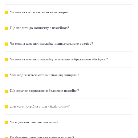
Чи можна клеїти наклейки на шпалери?
Що входить до комплекту з наклейкою?
Чи можна замовити наклейку індивідуального розміру?
Чи можна замовити наклейку за власним зображенням або ідеєю?
Чим відрізняється матова плівка від глянцевої?
Що означає дзеркальне зображення наклейки?
Для чого потрібна опція «Колір стіни»?
Чи водостійкі вінілові наклейки?
Чи безпечні наклейки для дитячої кімнати?