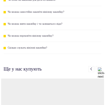
Чи можна самостійно наклеїти вінілову наклейку?
Чи можна зняти наклейку і чи залишаться сліди?
Чи можна переклеїти вінілову наклейку?
Скільки служать вінілові наклейки?
Ще у нас купують