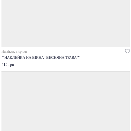
На вікна, вітрини
""НАКЛЕЙКА НА ВІКНА "ВЕСНЯНА ТРАВА""
415 грн