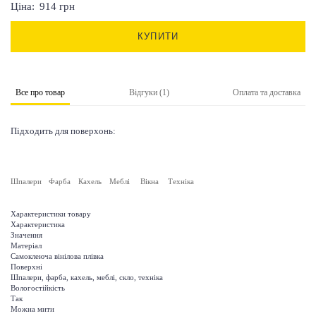
Ціна:
914
грн
КУПИТИ
Все про товар
Відгуки (1)
Оплата та доставка
Підходить для поверхонь:
Шпалери
Фарба
Кахель
Меблі
Вікна
Техніка
Характеристики товару
Характеристика
Значення
Матеріал
Самоклеюча вінілова плівка
Поверхні
Шпалери, фарба, кахель, меблі, скло, техніка
Вологостійкість
Так
Можна мити