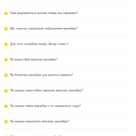
Чим відрізняється матова плівка від глянцевої?
Що означає дзеркальне зображення наклейки?
Для чого потрібна опція «Колір стіни»?
Чи водостійкі вінілові наклейки?
Чи безпечні наклейки для дитячої кімнати?
Чи можна самостійно наклеїти вінілову наклейку?
Чи можна зняти наклейку і чи залишаться сліди?
Чи можна переклеїти вінілову наклейку?