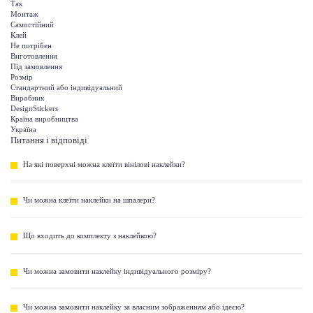
Так
Монтаж
Самостійний
Клей
Не потрібен
Виготовлення
Під замовлення
Розмір
Стандартний або індивідуальний
Виробник
DesignStickers
Країна виробництва
Україна
Питання і відповіді
На які поверхні можна клеїти вінілові наклейки?
Чи можна клеїти наклейки на шпалери?
Що входить до комплекту з наклейкою?
Чи можна замовити наклейку індивідуального розміру?
Чи можна замовити наклейку за власним зображенням або ідеєю?