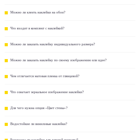
Можно ли клеить наклейки на обои?
Что входит в комплект с наклейкой?
Можно ли заказать наклейку индивидуального размера?
Можно ли заказать наклейку по своему изображению или идее?
Чем отличается матовая пленка от глянцевой?
Что означает зеркальное изображение наклейки?
Для чего нужна опция «Цвет стены»?
Водостойкие ли виниловые наклейки?
Безопасны ли наклейки для детской комнаты?