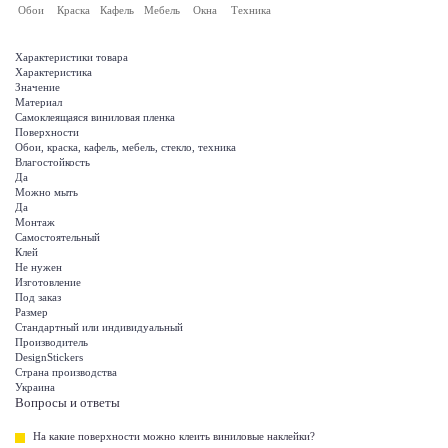
Обои
Краска
Кафель
Мебель
Окна
Техника
Характеристики товара
Характеристика
Значение
Материал
Самоклеящаяся виниловая пленка
Поверхности
Обои, краска, кафель, мебель, стекло, техника
Влагостойкость
Да
Можно мыть
Да
Монтаж
Самостоятельный
Клей
Не нужен
Изготовление
Под заказ
Размер
Стандартный или индивидуальный
Производитель
DesignStickers
Страна производства
Украина
Вопросы и ответы
На какие поверхности можно клеить виниловые наклейки?