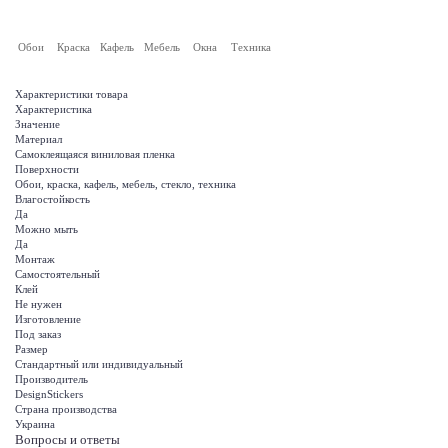
Обои
Краска
Кафель
Мебель
Окна
Техника
Характеристики товара
Характеристика
Значение
Материал
Самоклеящаяся виниловая пленка
Поверхности
Обои, краска, кафель, мебель, стекло, техника
Влагостойкость
Да
Можно мыть
Да
Монтаж
Самостоятельный
Клей
Не нужен
Изготовление
Под заказ
Размер
Стандартный или индивидуальный
Производитель
DesignStickers
Страна производства
Украина
Вопросы и ответы