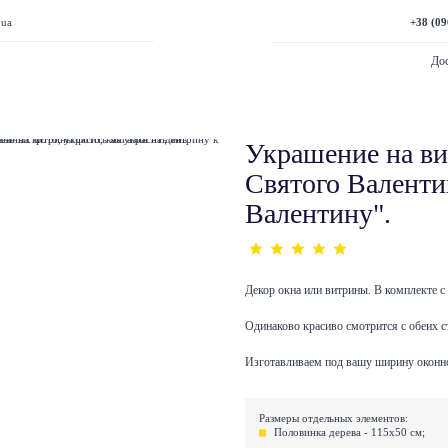
+38 (09
.ua
Дос
Украшение на в
Святого Валенти
Валентину".
Декор окна или витрины. В комплекте с 
Одинаково красиво смотрится с обеих с
Изготавливаем под вашу ширину оконн
Размеры отдельных элементов:
Половинка дерева - 115х50 см;