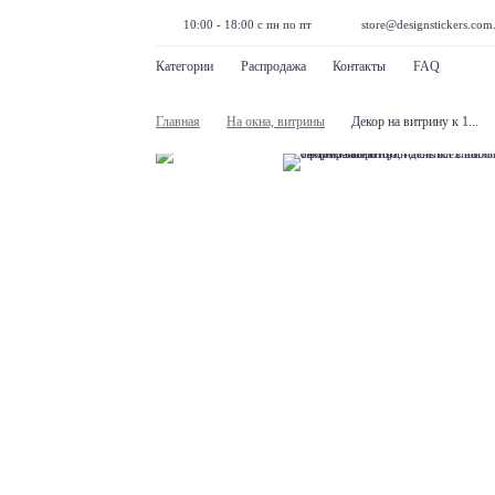
10:00 - 18:00 с пн по пт
store@designstickers.com
Категории
Распродажа
Контакты
FAQ
Главная
На окна, витрины
Декор на витрину к 1...