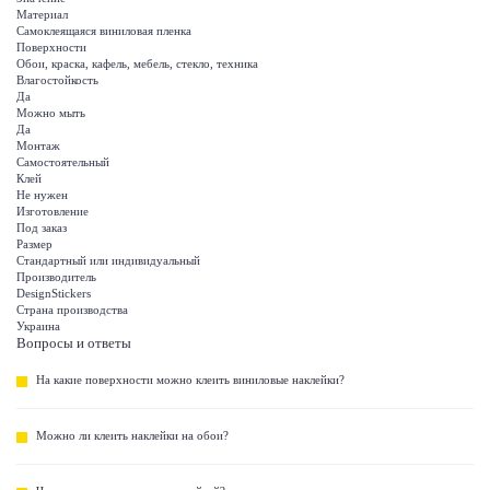
Материал
Самоклеящаяся виниловая пленка
Поверхности
Обои, краска, кафель, мебель, стекло, техника
Влагостойкость
Да
Можно мыть
Да
Монтаж
Самостоятельный
Клей
Не нужен
Изготовление
Под заказ
Размер
Стандартный или индивидуальный
Производитель
DesignStickers
Страна производства
Украина
Вопросы и ответы
На какие поверхности можно клеить виниловые наклейки?
Можно ли клеить наклейки на обои?