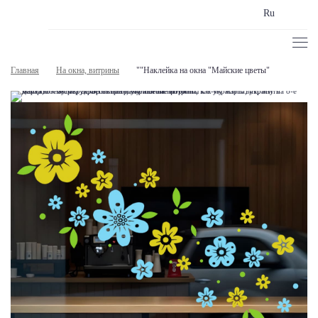
Ru
Главная
На окна, витрины
""Наклейка на окна "Майские цветы"