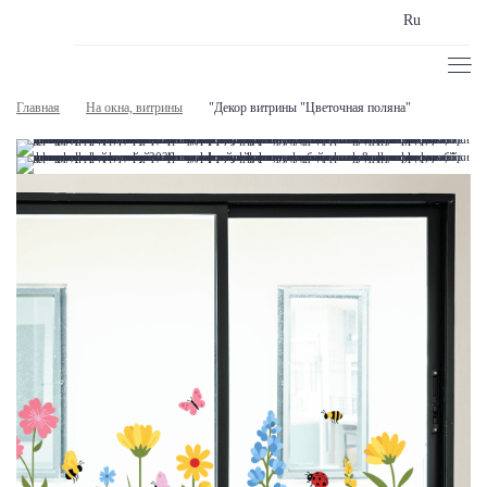
Ru
Главная
На окна, витрины
"Декор витрины "Цветочная поляна"