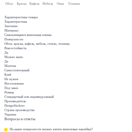
Обои
Краска
Кафель
Мебель
Окна
Техника
Характеристики товара
Характеристика
Значение
Материал
Самоклеящаяся виниловая пленка
Поверхности
Обои, краска, кафель, мебель, стекло, техника
Влагостойкость
Да
Можно мыть
Да
Монтаж
Самостоятельный
Клей
Не нужен
Изготовление
Под заказ
Размер
Стандартный или индивидуальный
Производитель
DesignStickers
Страна производства
Украина
Вопросы и ответы
На какие поверхности можно клеить виниловые наклейки?