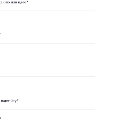
жению или идее?
?
 наклейку?
?