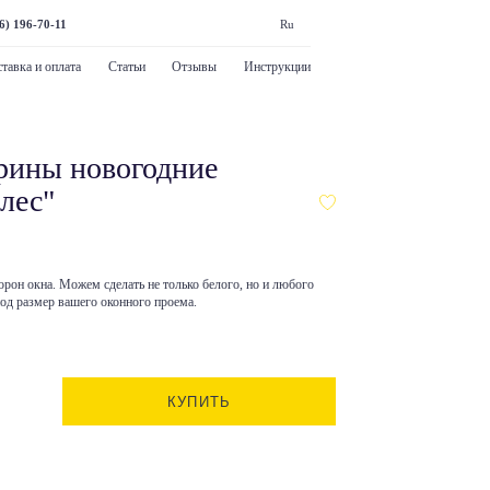
6) 196-70-11
Ru
тавка и оплата
Статьи
Отзывы
Инструкции
рины новогодние
лес"
орон окна. Можем сделать не только белого, но и любого
под размер вашего оконного проема.
КУПИТЬ