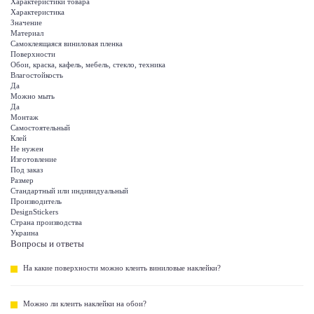
Характеристики товара
Характеристика
Значение
Материал
Самоклеящаяся виниловая пленка
Поверхности
Обои, краска, кафель, мебель, стекло, техника
Влагостойкость
Да
Можно мыть
Да
Монтаж
Самостоятельный
Клей
Не нужен
Изготовление
Под заказ
Размер
Стандартный или индивидуальный
Производитель
DesignStickers
Страна производства
Украина
Вопросы и ответы
На какие поверхности можно клеить виниловые наклейки?
Можно ли клеить наклейки на обои?