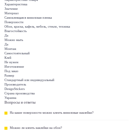
Характеристика
Значение
Материал
Самоклеящаяся виниловая пленка
Поверхности
Обои, краска, кафель, мебель, стекло, техника
Влагостойкость
Да
Можно мыть
Да
Монтаж
Самостоятельный
Клей
Не нужен
Изготовление
Под заказ
Размер
Стандартный или индивидуальный
Производитель
DesignStickers
Страна производства
Украина
Вопросы и ответы
На какие поверхности можно клеить виниловые наклейки?
Можно ли клеить наклейки на обои?