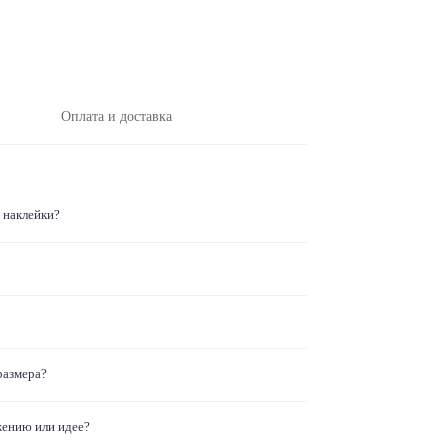
Оплата и доставка
 наклейки?
размера?
жению или идее?