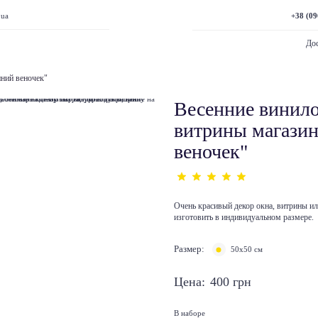
+38 (09
.ua
Дос
нний веночек"
Весенние винило
витрины магазин
веночек"
Очень красивый декор окна, витрины ил
изготовить в индивидуальном размере.
Размер:
50х50 см
Цена:
400
грн
В наборе