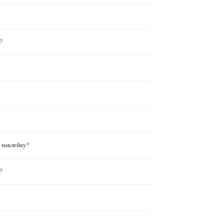
?
 наклейку?
?