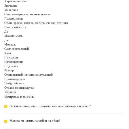
Характеристика
Значение
Материал
Самоклеящаяся виниловая пленка
Поверхности
Обои, краска, кафель, мебель, стекло, техника
Влагостойкость
Да
Можно мыть
Да
Монтаж
Самостоятельный
Клей
Не нужен
Изготовление
Под заказ
Размер
Стандартный или индивидуальный
Производитель
DesignStickers
Страна производства
Украина
Вопросы и ответы
На какие поверхности можно клеить виниловые наклейки?
Можно ли клеить наклейки на обои?