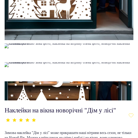
Наклейки на вікна новорічні "Дім у лісі"
Зимова наклейка "Дім у лісі" може прикрашати ваші вітрини весь сезон, не тільки
на Новий Рік. Можна клеїти також на стіни і меблі і на вікно, вони однаково