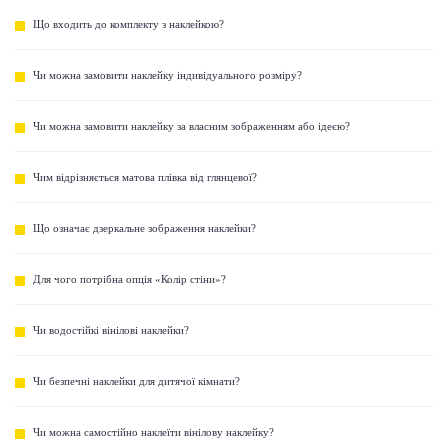
Що входить до комплекту з наклейкою?
Чи можна замовити наклейку індивідуального розміру?
Чи можна замовити наклейку за власним зображенням або ідеєю?
Чим відрізняється матова плівка від глянцевої?
Що означає дзеркальне зображення наклейки?
Для чого потрібна опція «Колір стіни»?
Чи водостійкі вінілові наклейки?
Чи безпечні наклейки для дитячої кімнати?
Чи можна самостійно наклеїти вінілову наклейку?