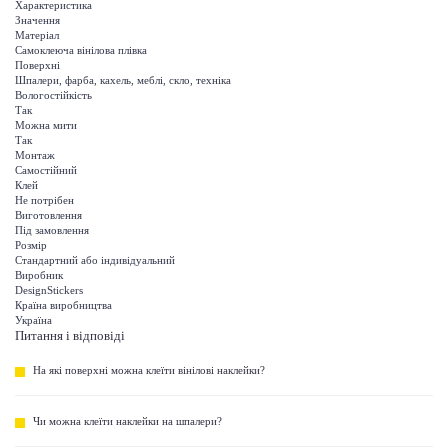
Характеристика
Значення
Матеріал
Самоклеюча вінілова плівка
Поверхні
Шпалери, фарба, кахель, меблі, скло, техніка
Вологостійкість
Так
Можна мити
Так
Монтаж
Самостійний
Клей
Не потрібен
Виготовлення
Під замовлення
Розмір
Стандартний або індивідуальний
Виробник
DesignStickers
Країна виробництва
Україна
Питання і відповіді
На які поверхні можна клеїти вінілові наклейки?
Чи можна клеїти наклейки на шпалери?