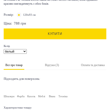
красиво виглядатимуть з обох боків.
Розмір:
120х93 см
Ціна:
788
грн
КУПИТИ
Колір
Все про товар
Відгуки (3)
Оплата та доставка
Підходить для поверхонь:
Шпалери
Фарба
Кахель
Меблі
Вікна
Техніка
Характеристики товару