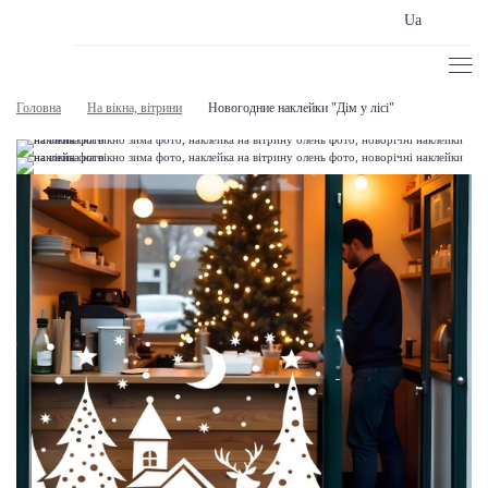
Ua
Головна
На вікна, вітрини
Новогодние наклейки "Дім у лісі"